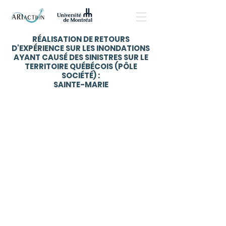
RÉALISATION DE RETOURS
D'EXPÉRIENCE SUR LES INONDATIONS
AYANT CAUSÉ DES SINISTRES SUR LE
TERRITOIRE QUÉBÉCOIS (PÔLE
SOCIÉTÉ) :
SAINTE-MARIE
Description du projet
La Ville de Sainte-Marie a été très sévèrement
touchée durant les inondations printanières de 2019.
L’ampleur du phénomène a rarement été observée
au Québec et le visage de la ville a été appelé à
changer radicalement en raison de la relocalisation
du centre-ville et la démolition de près de 400
bâtiments à la suite des inondations.
Le défi est double : revaloriser les terrains vacants
interdits à la construction et développer des
nouveaux quartiers, respectueux des principes de
développement durable, et offrant des logements
accessibles. Cette situation représente une
remarquable opportunité pour comprendre les
enjeux liés à la reconfiguration d’une ville post-
inondation.