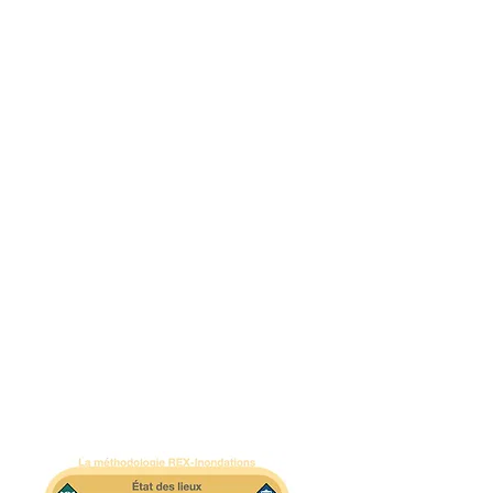
d’évolution de la résilience de la collectivité. La
triangulation de ces données facilite la réalisation
d’analyses approfondies menant à des
recommandations adéquates.
Plusieurs outils ont été utilisés pour l’état des lieux :
Une cartographie du risque (aléa et vulnérabilité) ;
L’analyse qualitative et quantitative des
questionnaires menés auprès de 100 sinistrés ;
L’analyse qualitative des entretiens semi-dirigés
menés auprès de 29 acteurs interdisciplinaires et
multiéchelle (gouvernementaux, régionaux,
municipaux, organismes communautaires et
entreprises) ;
L’analyse des données du Programme général
d’indemnisation et d’aide financière (PGIAF) du MSP
et l’analyse multicritère AMERZI des impacts
économiques de l’inondation (ARIAction, 2022a) ;
L’analyse des outils de communication du risque
mis en place ;
L’étude de l’évolution de l’urbanisation et de la
réglementation, en particulier dans les secteurs les
plus touchés par les inondations.
D'autres retours d'expérience sont en cours
de développement, notamment pour
Charlevoix, Sainte-Flavie, Isle aux Coudre et
Saint-Raymond.