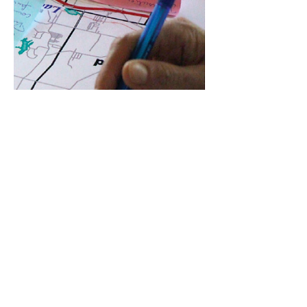
Pilon, Anne-Catherine, Université de Sherbrooke
Roy, Alexandra, Université de Sherbrooke
Talon, Charles, Université de Sherbrooke
Turcotte, Sabrina, Université de Sherbrooke
Turenne, Guillaume, Université de Montréal
Voisard, Anthony, Université de Sherbrooke
Walczak, Lise, Université de Montréal
Wang, Yi Chuan, Université de Montréal
Rapport synthèse
Résumé
Fiches synthèses