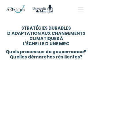
STRATÉGIES DURABLES
D'ADAPTATION AUX CHANGEMENTS
CLIMATIQUES À
L'ÉCHELLE D'UNE MRC
Quels processus de gouvernance?
Quelles démarches résilientes?
Description du projet
L'objectif global du projet est de co-construire une
stratégie d’adaptation à l'échelle régionale en
étroite collaboration avec les acteurs du milieu et les
citoyens.
Plus concrètement, le projet vise à proposer des
recommandations et des pistes d’action à la MRC de
Memphrémagog afin qu'elle puisse mieux s'adapter
aux changements climatiques. Plusieurs espaces de
discussion et d’échange ont été mis en place. Des
tables sectorielles (agriculture, municipal, santé et
services sociaux, sécurité publique et tourisme), des
tables régionales d’adaptation aux changements